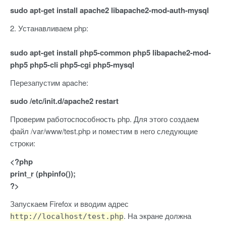
sudo apt-get install apache2 libapache2-mod-auth-mysql
2. Устанавливаем php:
sudo apt-get install php5-common php5 libapache2-mod-
php5 php5-cli php5-cgi php5-mysql
Перезапустим apache:
sudo /etc/init.d/apache2 restart
Проверим работоспособность php. Для этого создаем
файл /var/www/test.php и поместим в него следующие
строки:
<?php
print_r (phpinfo());
?>
Запускаем Firefox и вводим адрес
. На экране должна
http://localhost/test.php