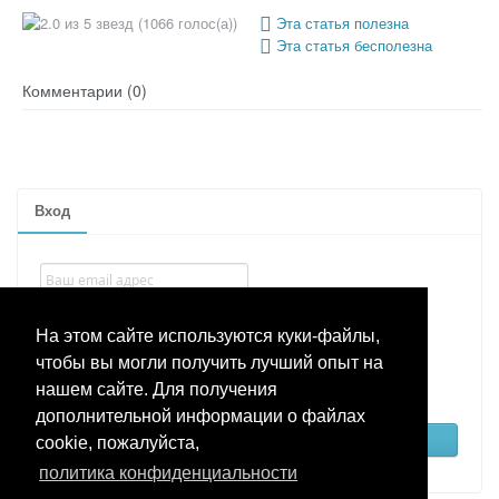
(1066 голос(а))
Эта статья полезна
Эта статья бесполезна
Комментарии (0)
Вход
На этом сайте используются куки-файлы,
чтобы вы могли получить лучший опыт на
Запомнить меня
нашем сайте. Для получения
дополнительной информации о файлах
Забыли пароль
cookie, пожалуйста,
политика конфиденциальности