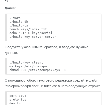
Далее:
. vars
./build-dh
./build-ca
touch keys/index.txt
echo "01" > keys/serial
./build-key-server server
Следуйте указаниям генератора, и вводите нужные
данные.
./build-key client
mv keys /etc/openvpn
chmod 600 /etc/openvpn/keys -R
С помощью любого текстового редактора создайте файл
/etc/openvpn/vpn.conf , и внесите в него следующие строки:
port 1194
proto tcp
dev tun