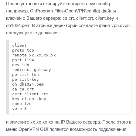
После установки скопируйте в директорию config
(например, C:\Program Files\OpenVPN\config) файлы
ключей с Вашего сервера: ca.crt, client.crt, client.key и
dh1024.pem В этой же директории создайте файл vpn.ovpn
следующего содержания:
client
proto tcp
remote xx.xx.xx.xx
port 1194
dev tun
redirect-gateway
persist-tun
persist-key
dh dh1024.pem
ca ca.crt
cert client.crt
key client.key
comp-lzo
verb 3
и замените xx.xx.xx.xx на IP Вашего сервера. После этого в
меню OpenVPN GUI появится возможность подключения.