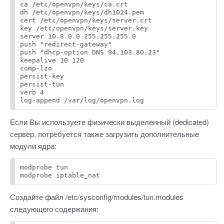
ca /etc/openvpn/keys/ca.crt
dh /etc/openvpn/keys/dh1024.pem
cert /etc/openvpn/keys/server.crt
key /etc/openvpn/keys/server.key
server 10.8.0.0 255.255.255.0
push "redirect-gateway"
push "dhcp-option DNS 94.103.80.23"
keepalive 10 120
comp-lzo
persist-key
persist-tun
verb 4
log-append /var/log/openvpn.log
Если Вы используете физически выделенный (dedicated)
сервер, потребуется также загрузить дополнительные
модули ядра:
modprobe tun
modprobe iptable_nat
Создайте файл /etc/sysconfig/modules/tun.modules
следующего содержания: