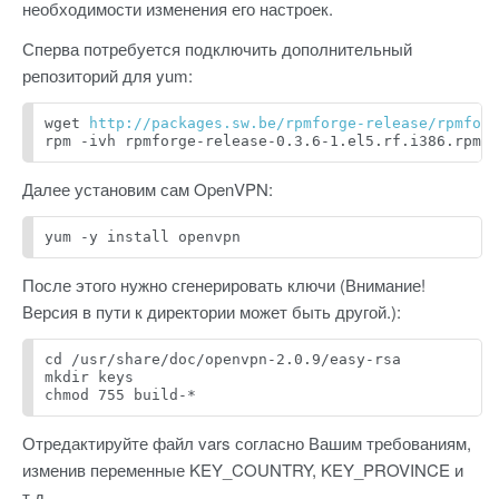
необходимости изменения его настроек.
Сперва потребуется подключить дополнительный
репозиторий для yum:
wget 
http://packages.sw.be/rpmforge-release/rpmforg
rpm -ivh rpmforge-release-0.3.6-1.el5.rf.i386.rpm
Далее установим сам OpenVPN:
yum -y install openvpn
После этого нужно сгенерировать ключи (Внимание!
Версия в пути к директории может быть другой.):
cd /usr/share/doc/openvpn-2.0.9/easy-rsa
mkdir keys
chmod 755 build-*
Отредактируйте файл vars согласно Вашим требованиям,
изменив переменные KEY_COUNTRY, KEY_PROVINCE и
т.д.