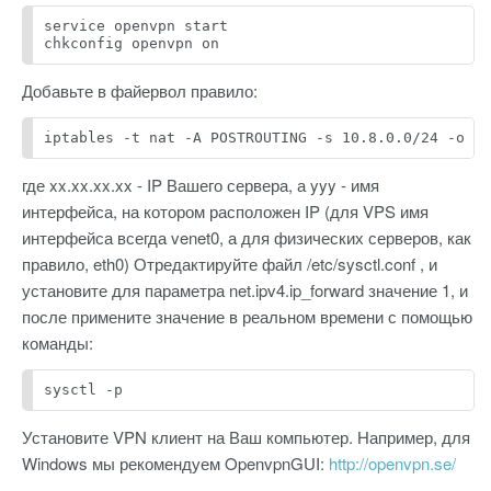
service openvpn start
chkconfig openvpn on
Добавьте в файервол правило:
iptables -t nat -A POSTROUTING -s 10.8.0.0/24 -o y
где xx.xx.xx.xx - IP Вашего сервера, а yyy - имя
интерфейса, на котором расположен IP (для VPS имя
интерфейса всегда venet0, а для физических серверов, как
правило, eth0) Отредактируйте файл /etc/sysctl.conf , и
установите для параметра net.ipv4.ip_forward значение 1, и
после примените значение в реальном времени с помощью
команды:
sysctl -p
Установите VPN клиент на Ваш компьютер. Например, для
Windows мы рекомендуем OpenvpnGUI:
http://openvpn.se/