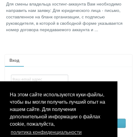
Для смены владельца хостинг-аккаунта Вам необходимо
направить нам заявку: Для юридического лица - письмо,
составленное на бланк организации, с подписью
руководителя, в которой в свободной форме указывается
номер договора передаваемого аккаунта и ...
Вход
На этом сайте используются куки-файлы,
чтобы вы могли получить лучший опыт на
Запомнить меня
нашем сайте. Для получения
дополнительной информации о файлах
Забыли пароль
cookie, пожалуйста,
политика конфиденциальности