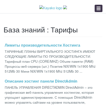
База знаний
Заявка в БелГиэ
Хостинг от HiTex
База знаний : Тарифы
Лимиты производительности Хостинга
ТАРИФНЫЕ ПЛАНЫ ВИРТУАЛЬНОГО ХОСТИНГА ИМЕЮТ
СЛЕДУЮЩИЕ ЛИМИТЫ ПО ПРОИЗВОДИТЕЛЬНОСТИ:
Тарифный план СPU (CORE/MHZ) Объем памяти (RAM)
Процессы веб-сервера (шт.) Позитив NIX/WIN 1x1900 Mhz
512Mb 30 Мини NIX/WIN 1x1900 Mhz 512Mb 30 ...
Описание хостинг панели DirectAdmin
ПАНЕЛЬ УПРАВЛЕНИЯ DIRECTADMIN DirectAdmin – это
графическая веб-панель управления хостингом, которая
упрощает администрирование. С помощью DirectAdmin
можно управлять сайтами на уровне пользователя,